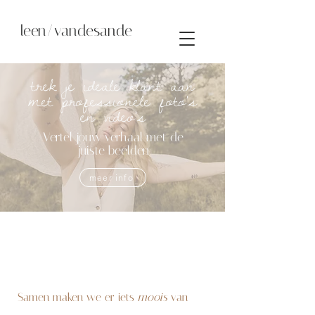
leen/vandesande
trek je ideale klant aan
met professionele foto's
en video's
Vertel jouw verhaal met de
juiste beelden
meer info
Samen maken we er iets
moois
van