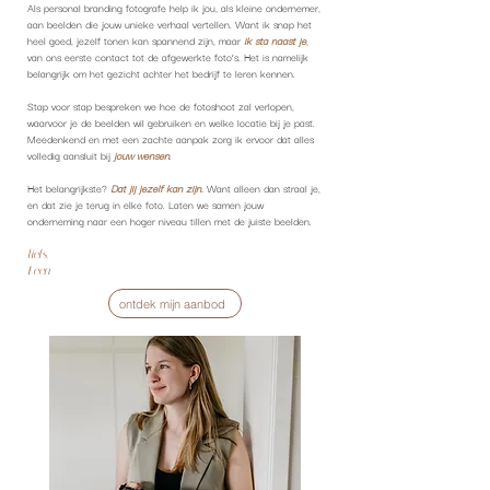
Als personal branding fotografe help ik jou, als kleine ondernemer,
aan beelden die jouw unieke verhaal vertellen. Want ik snap het
heel goed, jezelf tonen kan spannend zijn, maar
ik sta naast je
,
van ons eerste contact tot de afgewerkte foto’s. Het is namelijk
belangrijk om het gezicht achter het bedrijf te leren kennen.
Stap voor stap bespreken we hoe de fotoshoot zal verlopen,
waarvoor je de beelden wil gebruiken en welke locatie bij je past.
Meedenkend en met een zachte aanpak zorg ik ervoor dat alles
volledig aansluit bij
jouw wensen
.
Het belangrijkste?
Dat jij jezelf kan zijn.
Want alleen dan straal je,
en dat zie je terug in elke foto. Laten we samen jouw
onderneming naar een hoger niveau tillen met de juiste beelden.
liefs,
Leen
ontdek mijn aanbod