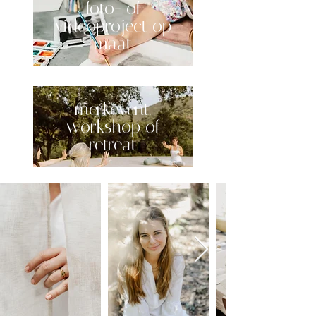
foto- of
videoproject op
maat
merkevent,
workshop of
retreat